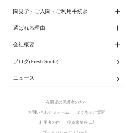
園見学・ご入園・ご利用手続き
保育園
学童クラブ・児童館・交流館
選ばれる理由
園見学・ご入園・ご利用手続き
インターナショナルスクール
東京都認証保育所空き状況
会社概要
選ばれる理由一覧
乳児期・幼児期・
学童期をサポート
ブログ(Fresh Smile)
会社概要
発達支援
JPホールディングスグループ
について・
ニュース
グループ方針
多彩な学習プログラム
グループ経営理念・クレド
バイリンガル保育園
在園児の保護者の方へ
SDGsについて
スポーツ保育園
お問い合わせフォーム
よくあるご質問
モンテッソーリ式保育園
利用者の声
投資家情報
STEAMS保育・学童
えいご
プライバシーポリシー