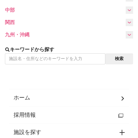
English
北海道
宮城県
山形県
福島県
中部
愛知県
関西
ホーム
利用者の声
滋賀県
大阪府
九州・沖縄
プライバシーポリシー
福岡県
沖縄県
キーワードから探す
検索
ホーム
採用情報
施設を探す