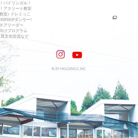
！バイリンガル！
！アスリート教室
教室♪ ドレミっこ
HIPHOPダンサー!
チアリーダー
向けプログラム
s・異文化交流など
© JP-HOLDINGS, INC.