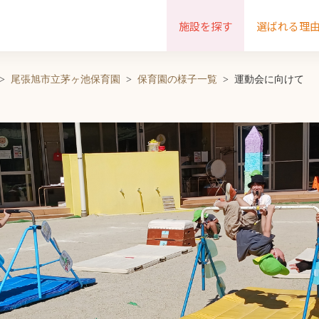
施設を探す
選ばれる理
尾張旭市立茅ヶ池保育園
保育園の様子一覧
運動会に向けて