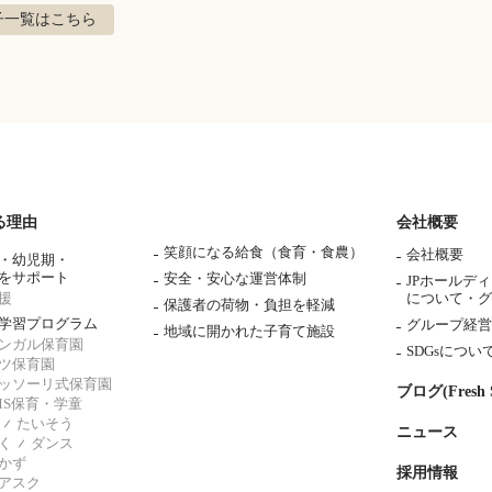
子
一覧はこちら
る理由
会社概要
笑顔になる給食（食育・食農）
会社概要
・幼児期・
をサポート
安全・安心な運営体制
JPホールデ
援
について・
グ
保護者の荷物・負担を軽減
学習プログラム
グループ経営
地域に開かれた子育て施設
ンガル保育園
SDGsについ
ツ保育園
ッソーリ式保育園
ブログ(Fresh S
AMS保育・学童
たいそう
ニュース
く
ダンス
かず
採用情報
アスク