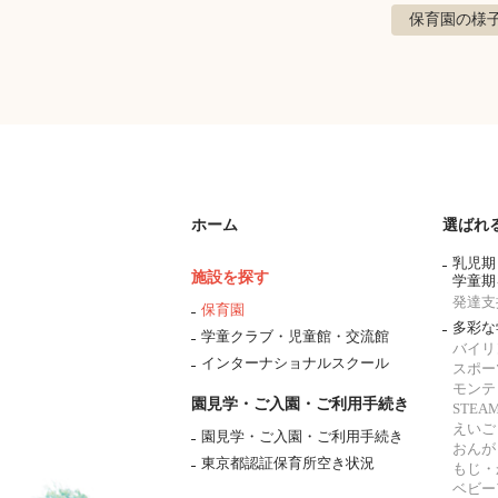
保育園の様
ホーム
選ばれ
乳児期
施設を探す
学童期
発達支
保育園
多彩な
学童クラブ・児童館・交流館
バイリ
インターナショナルスクール
スポー
モンテ
園見学・ご入園・ご利用手続き
STE
えいご
園見学・ご入園・ご利用手続き
おんが
東京都認証保育所空き状況
もじ・
ベビー