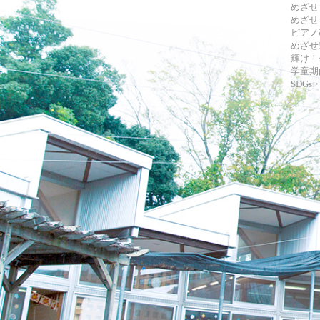
めざせ
めざせ
ピアノ
めざせ!
輝け！
学童期
SDG