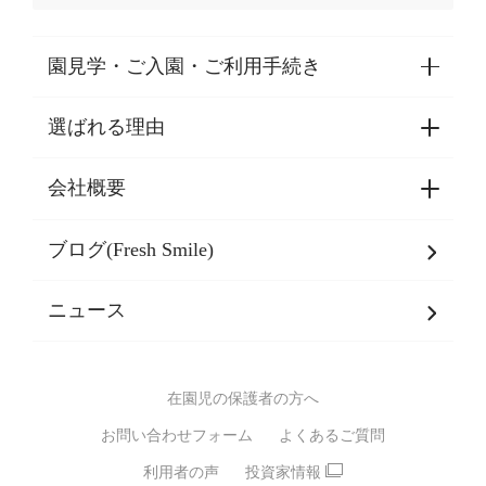
園見学・ご入園・ご利用手続き
選ばれる理由
園見学・ご入園・ご利用手続き
東京都認証保育所空き状況
会社概要
選ばれる理由一覧
乳児期・幼児期・
学童期をサポート
ブログ(Fresh Smile)
会社概要
発達支援
JPホールディングスグループ
について・
ニュース
グループ方針
多彩な学習プログラム
グループ経営理念・クレド
バイリンガル保育園
在園児の保護者の方へ
SDGsについて
スポーツ保育園
お問い合わせフォーム
よくあるご質問
モンテッソーリ式保育園
利用者の声
投資家情報