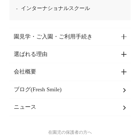
インターナショナルスクール
園見学・ご入園・ご利用手続き
選ばれる理由
園見学・ご入園・ご利用手続き
東京都認証保育所空き状況
会社概要
選ばれる理由一覧
乳児期・幼児期・
学童期をサポート
ブログ(Fresh Smile)
会社概要
発達支援
JPホールディングスグループ
について・
ニュース
グループ方針
多彩な学習プログラム
グループ経営理念・クレド
バイリンガル保育園
在園児の保護者の方へ
SDGsについて
スポーツ保育園