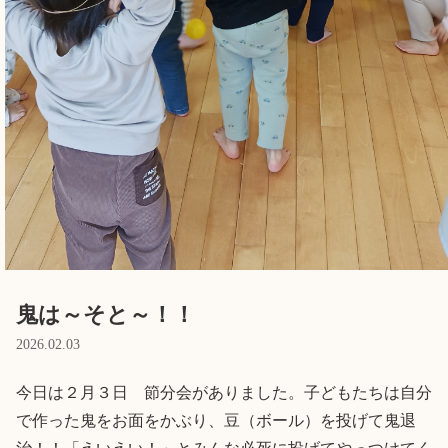
English
ホーム
利用者の声
プライバシーポリシー
鬼は～そと～！！
2026.02.03
今日は２月３日　節分会がありました。子どもたちは自分
で作った鬼をお面をかぶり、豆（ボール）を投げて鬼退