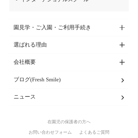
園見学・ご入園・ご利用手続き
選ばれる理由
園見学・ご入園・ご利用手続き
東京都認証保育所空き状況
会社概要
選ばれる理由一覧
乳児期・幼児期・
学童期をサポート
ブログ(Fresh Smile)
会社概要
発達支援
JPホールディングスグループ
について・
ニュース
グループ方針
多彩な学習プログラム
グループ経営理念・クレド
バイリンガル保育園
在園児の保護者の方へ
SDGsについて
スポーツ保育園
お問い合わせフォーム
よくあるご質問