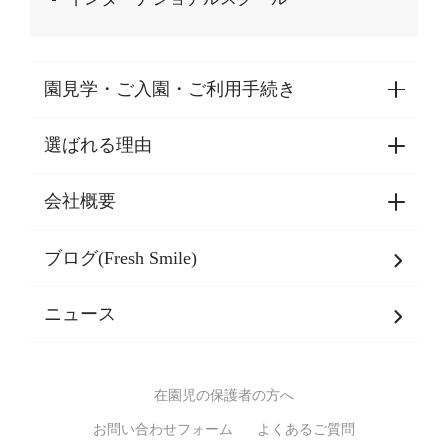
園見学・ご入園・ご利用手続き
選ばれる理由
園見学・ご入園・ご利用手続き
東京都認証保育所空き状況
会社概要
選ばれる理由一覧
乳児期・幼児期・
学童期をサポート
ブログ(Fresh Smile)
会社概要
発達支援
JPホールディングスグループ
について・
ニュース
グループ方針
多彩な学習プログラム
グループ経営理念・クレド
バイリンガル保育園
在園児の保護者の方へ
SDGsについて
スポーツ保育園
お問い合わせフォーム
よくあるご質問