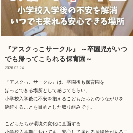
English
ホーム
利用者の声
プライバシーポリシー
『アスクっこサークル』 ～卒園児がいつ
でも帰ってこられる保育園～
2026.02.24
『アスクっこサークル』は、卒園後も保育園を

ほっとできる場所として感じてもらい、

小学校入学後に不安を抱えるこどもたちとのつながりを

継続することを目的とした取り組みです。

こどもたちが環境の変化に直面する

小学校入学期においても、安心して戻れる居場所があるこ