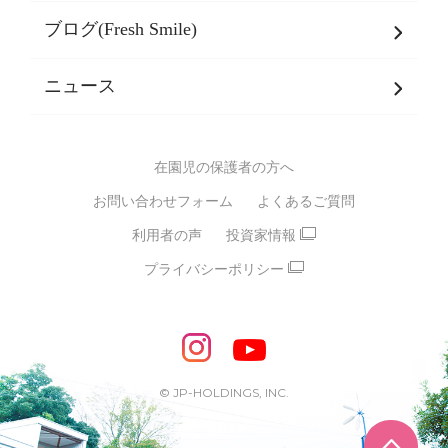
乳児期・幼児期・
学童期をサポート
ブログ(Fresh Smile)
会社概要
発達支援
JPホールディングスグループ
について・
ニュース
グループ方針
多彩な学習プログラム
グループ経営理念・クレド
バイリンガル保育園
在園児の保護者の方へ
SDGsについて
スポーツ保育園
お問い合わせフォーム
よくあるご質問
モンテッソーリ式保育園
利用者の声
投資家情報
STEAMS保育・学童
えいご
プライバシーポリシー
たいそう
おんがく
ダンス
もじ・かず
ベビーアスク
めざせ！バイリンガル！
めざせ！アスリート教室
© JP-HOLDINGS, INC.
ピアノ教室♪ ドレミっこ