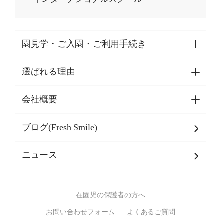
園見学・ご入園・ご利用手続き
選ばれる理由
園見学・ご入園・ご利用手続き
東京都認証保育所空き状況
会社概要
選ばれる理由一覧
乳児期・幼児期・
学童期をサポート
ブログ(Fresh Smile)
会社概要
発達支援
JPホールディングスグループ
について・
ニュース
グループ方針
多彩な学習プログラム
グループ経営理念・クレド
バイリンガル保育園
在園児の保護者の方へ
SDGsについて
スポーツ保育園
お問い合わせフォーム
よくあるご質問