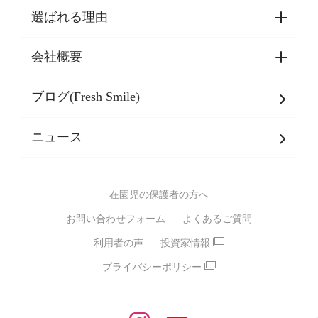
選ばれる理由
園見学・ご入園・ご利用手続き
東京都認証保育所空き状況
会社概要
選ばれる理由一覧
乳児期・幼児期・
学童期をサポート
ブログ(Fresh Smile)
会社概要
発達支援
JPホールディングスグループ
について・
ニュース
グループ方針
多彩な学習プログラム
グループ経営理念・クレド
バイリンガル保育園
在園児の保護者の方へ
SDGsについて
スポーツ保育園
お問い合わせフォーム
よくあるご質問
モンテッソーリ式保育園
利用者の声
投資家情報
STEAMS保育・学童
えいご
プライバシーポリシー
たいそう
おんがく
ダンス
もじ・かず
ベビーアスク