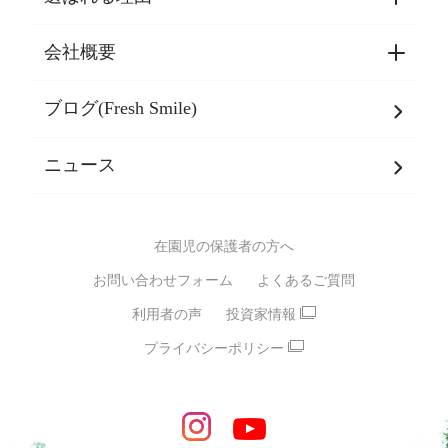
園見学・ご入園・ご利用手続き
東京都認証保育所空き状況
会社概要
選ばれる理由一覧
乳児期・幼児期・
学童期をサポート
ブログ(Fresh Smile)
会社概要
発達支援
JPホールディングスグループ
について・
ニュース
グループ方針
多彩な学習プログラム
グループ経営理念・クレド
バイリンガル保育園
在園児の保護者の方へ
SDGsについて
スポーツ保育園
お問い合わせフォーム
よくあるご質問
モンテッソーリ式保育園
利用者の声
投資家情報
STEAMS保育・学童
えいご
プライバシーポリシー
たいそう
おんがく
ダンス
もじ・かず
ベビーアスク
めざせ！バイリンガル！