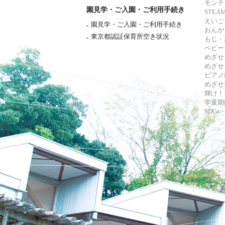
モンテ
園見学・ご入園・ご利用手続き
STE
えいご
園見学・ご入園・ご利用手続き
おんが
東京都認証保育所空き状況
もじ・
ベビー
めざせ
めざせ
ピアノ
めざせ!
輝け！
学童期
SDG