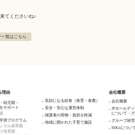
来てくださいね♪
子
一覧はこちら
る理由
会社概要
笑顔になる給食（食育・食農）
会社概要
・幼児期・
をサポート
安全・安心な運営体制
JPホールデ
援
について・
グ
保護者の荷物・負担を軽減
学習プログラム
グループ経営
地域に開かれた子育て施設
ンガル保育園
SDGsについ
ツ保育園