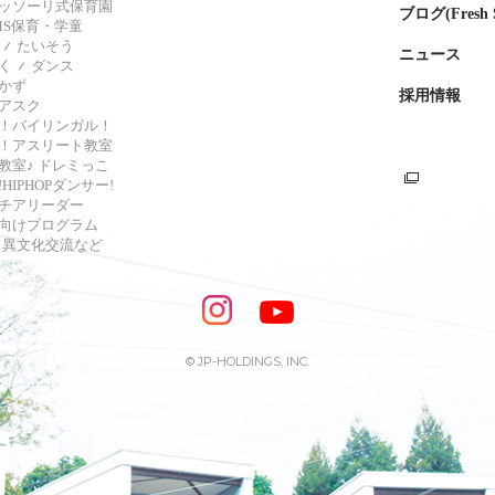
ッソーリ式保育園
ブログ(Fresh S
AMS保育・学童
たいそう
ニュース
く
ダンス
かず
採用情報
アスク
！バイリンガル！
！アスリート教室
教室♪ ドレミっこ
HIPHOPダンサー!
チアリーダー
向けプログラム
s・異文化交流など
© JP-HOLDINGS, INC.