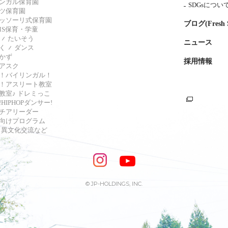
ンガル保育園
SDGsについ
ツ保育園
ッソーリ式保育園
ブログ(Fresh S
AMS保育・学童
たいそう
ニュース
く
ダンス
かず
採用情報
アスク
！バイリンガル！
！アスリート教室
教室♪ ドレミっこ
HIPHOPダンサー!
チアリーダー
向けプログラム
s・異文化交流など
© JP-HOLDINGS, INC.