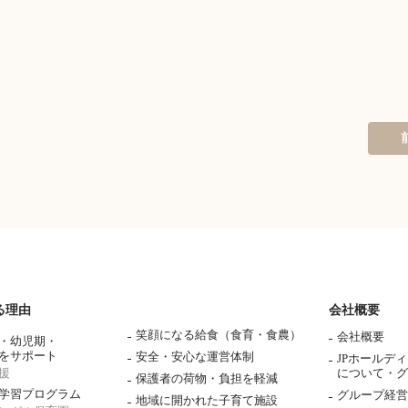
る理由
会社概要
笑顔になる給食（食育・食農）
会社概要
・幼児期・
をサポート
安全・安心な運営体制
JPホールデ
援
について・
グ
保護者の荷物・負担を軽減
学習プログラム
グループ経営
地域に開かれた子育て施設