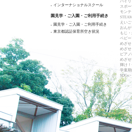
バイリ
インターナショナルスクール
スポー
モンテ
園見学・ご入園・ご利用手続き
STE
えいご
園見学・ご入園・ご利用手続き
おんが
東京都認証保育所空き状況
もじ・
ベビー
めざせ
めざせ
ピアノ
めざせ!
輝け！
学童期
SDG