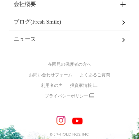
東京都認証保育所空き状況
会社概要
選ばれる理由一覧
乳児期・幼児期・
学童期をサポート
ブログ(Fresh Smile)
会社概要
発達支援
JPホールディングスグループ
について・
ニュース
グループ方針
多彩な学習プログラム
グループ経営理念・クレド
バイリンガル保育園
在園児の保護者の方へ
SDGsについて
スポーツ保育園
お問い合わせフォーム
よくあるご質問
モンテッソーリ式保育園
利用者の声
投資家情報
STEAMS保育・学童
えいご
プライバシーポリシー
たいそう
おんがく
ダンス
もじ・かず
ベビーアスク
めざせ！バイリンガル！
めざせ！アスリート教室
© JP-HOLDINGS, INC.