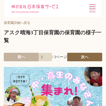
保育園詳細へ戻る
アスク晴海3丁目保育園の保育園の様子一
覧
施設を探す
選ばれる理由
前へ
/
3
ページ
次へ
会社概要
ニュース
投資家情報
採用情報