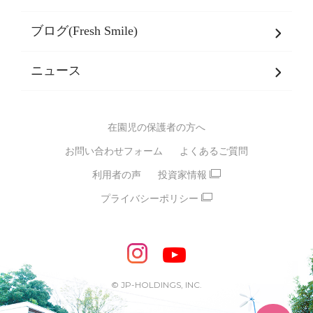
乳児期・幼児期・
学童期をサポート
ブログ(Fresh Smile)
会社概要
発達支援
JPホールディングスグループ
について・
ニュース
グループ方針
多彩な学習プログラム
グループ経営理念・クレド
バイリンガル保育園
在園児の保護者の方へ
SDGsについて
スポーツ保育園
お問い合わせフォーム
よくあるご質問
モンテッソーリ式保育園
利用者の声
投資家情報
STEAMS保育・学童
えいご
プライバシーポリシー
たいそう
おんがく
ダンス
もじ・かず
ベビーアスク
めざせ！バイリンガル！
めざせ！アスリート教室
© JP-HOLDINGS, INC.
ピアノ教室♪ ドレミっこ