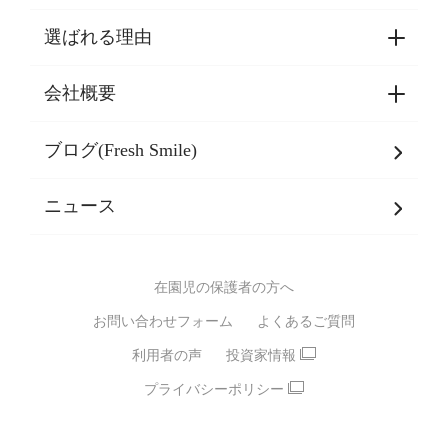
選ばれる理由
園見学・ご入園・ご利用手続き
東京都認証保育所空き状況
会社概要
選ばれる理由一覧
乳児期・幼児期・
学童期をサポート
ブログ(Fresh Smile)
会社概要
発達支援
JPホールディングスグループ
について・
ニュース
グループ方針
多彩な学習プログラム
グループ経営理念・クレド
バイリンガル保育園
在園児の保護者の方へ
SDGsについて
スポーツ保育園
お問い合わせフォーム
よくあるご質問
モンテッソーリ式保育園
利用者の声
投資家情報
STEAMS保育・学童
えいご
プライバシーポリシー
たいそう
おんがく
ダンス
もじ・かず
ベビーアスク