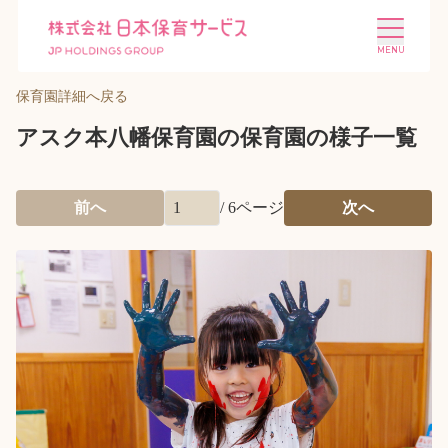
保育園詳細へ戻る
アスク本八幡保育園の保育園の様子一覧
前へ
/
6
ページ
次へ
施設を探す
選ばれる理由
会社概要
ニュース
投資家情報
採用情報