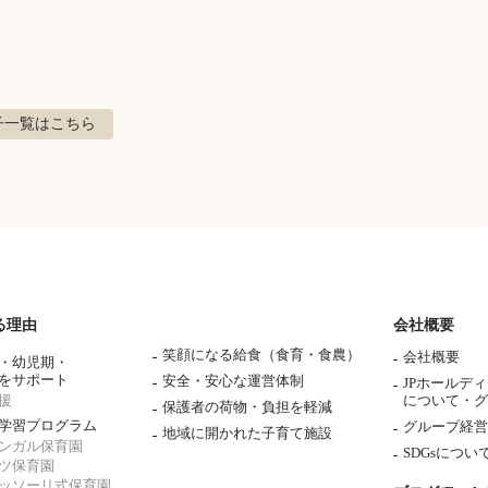
子
一覧はこちら
る理由
会社概要
笑顔になる給食（食育・食農）
会社概要
・幼児期・
をサポート
安全・安心な運営体制
JPホールデ
援
について・
グ
保護者の荷物・負担を軽減
学習プログラム
グループ経営
地域に開かれた子育て施設
ンガル保育園
SDGsについ
ツ保育園
ッソーリ式保育園