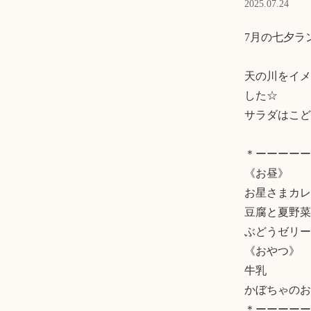
2025.07.24
7月の七夕ラ
天の川をイメ
した☆

サラダはこど
＊ーーーーー
《お昼》

お星さまカレ
豆腐と夏野菜
ぶどうゼリー

《おやつ》

牛乳

かぼちゃのお
＊ーーーーー