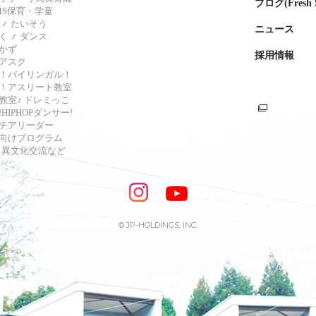
ブログ(Fresh S
AMS保育・学童
たいそう
ニュース
く
ダンス
かず
採用情報
アスク
！バイリンガル！
！アスリート教室
教室♪ ドレミっこ
HIPHOPダンサー!
チアリーダー
向けプログラム
s・異文化交流など
© JP-HOLDINGS, INC.