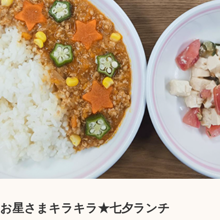
】お星さまキラキラ★七夕ランチ