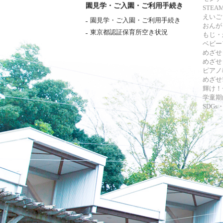
園見学・ご入園・ご利用手続き
STE
えいご
園見学・ご入園・ご利用手続き
おんが
東京都認証保育所空き状況
もじ・
ベビー
めざせ
めざせ
ピアノ
めざせ!
輝け！
学童期
SDG