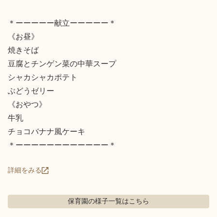
＊ーーーーー献立ーーーーー＊

《お昼》

焼きそば

豆腐とチンゲン菜の中華スープ

シャカシャカポテト

ぶどうゼリー

《おやつ》

牛乳

チョコバナナ風ケーキ

＊ーーーーーーーーーーーー＊
詳細をみる
保育園の様子
一覧はこちら