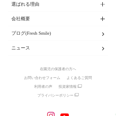
選ばれる理由
園見学・ご入園・ご利用手続き
東京都認証保育所空き状況
会社概要
選ばれる理由一覧
乳児期・幼児期・
学童期をサポート
ブログ(Fresh Smile)
会社概要
発達支援
JPホールディングスグループ
について・
ニュース
グループ方針
多彩な学習プログラム
グループ経営理念・クレド
バイリンガル保育園
在園児の保護者の方へ
SDGsについて
スポーツ保育園
お問い合わせフォーム
よくあるご質問
モンテッソーリ式保育園
利用者の声
投資家情報
STEAMS保育・学童
えいご
プライバシーポリシー
たいそう
おんがく
ダンス
もじ・かず
ベビーアスク