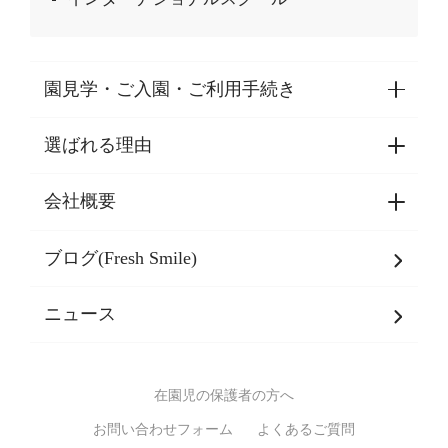
園見学・ご入園・ご利用手続き
選ばれる理由
園見学・ご入園・ご利用手続き
東京都認証保育所空き状況
会社概要
選ばれる理由一覧
乳児期・幼児期・
学童期をサポート
ブログ(Fresh Smile)
会社概要
発達支援
JPホールディングスグループ
について・
ニュース
グループ方針
多彩な学習プログラム
グループ経営理念・クレド
バイリンガル保育園
在園児の保護者の方へ
SDGsについて
スポーツ保育園
お問い合わせフォーム
よくあるご質問