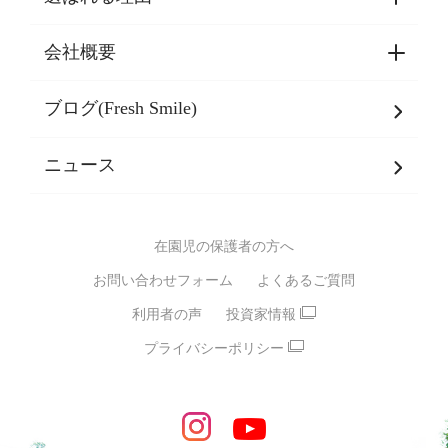
園見学・ご入園・ご利用手続き
東京都認証保育所空き状況
会社概要
選ばれる理由一覧
乳児期・幼児期・
学童期をサポート
ブログ(Fresh Smile)
会社概要
発達支援
JPホールディングスグループ
について・
ニュース
グループ方針
多彩な学習プログラム
グループ経営理念・クレド
バイリンガル保育園
在園児の保護者の方へ
SDGsについて
スポーツ保育園
お問い合わせフォーム
よくあるご質問
モンテッソーリ式保育園
利用者の声
投資家情報
STEAMS保育・学童
えいご
プライバシーポリシー
たいそう
おんがく
ダンス
もじ・かず
ベビーアスク
めざせ！バイリンガル！