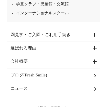
学童クラブ・児童館・交流館
インターナショナルスクール
園見学・ご入園・ご利用手続き
選ばれる理由
園見学・ご入園・ご利用手続き
東京都認証保育所空き状況
会社概要
選ばれる理由一覧
乳児期・幼児期・
学童期をサポート
ブログ(Fresh Smile)
会社概要
発達支援
JPホールディングスグループ
について・
ニュース
グループ方針
多彩な学習プログラム
グループ経営理念・クレド
バイリンガル保育園