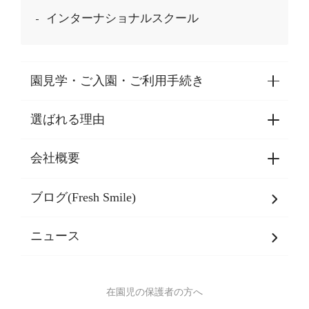
インターナショナルスクール
園見学・ご入園・ご利用手続き
選ばれる理由
園見学・ご入園・ご利用手続き
東京都認証保育所空き状況
会社概要
選ばれる理由一覧
乳児期・幼児期・
学童期をサポート
ブログ(Fresh Smile)
会社概要
発達支援
JPホールディングスグループ
について・
ニュース
グループ方針
多彩な学習プログラム
グループ経営理念・クレド
バイリンガル保育園
在園児の保護者の方へ
SDGsについて
スポーツ保育園