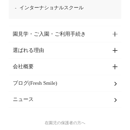
インターナショナルスクール
園見学・ご入園・ご利用手続き
選ばれる理由
園見学・ご入園・ご利用手続き
東京都認証保育所空き状況
会社概要
選ばれる理由一覧
乳児期・幼児期・
学童期をサポート
ブログ(Fresh Smile)
会社概要
発達支援
JPホールディングスグループ
について・
ニュース
グループ方針
多彩な学習プログラム
グループ経営理念・クレド
バイリンガル保育園
在園児の保護者の方へ
SDGsについて
スポーツ保育園