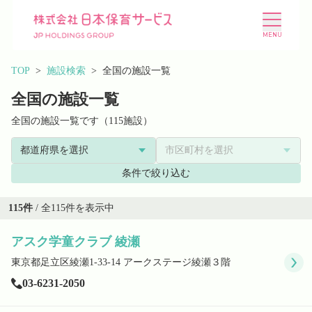
TOP
施設検索
全国の施設一覧
全国の施設一覧
全国の施設一覧です（115施設）
施設を探す
選ばれる理由
条件で絞り込む
会社概要
ニュース
115
件
/ 全
115
件を表示中
アスク学童クラブ 綾瀬
投資家情報
採用情報
東京都足立区綾瀬1-33-14 アークステージ綾瀬３階
03-6231-2050