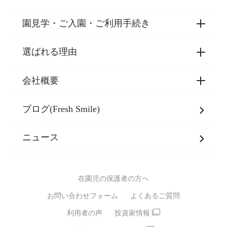
園見学・ご入園・ご利用手続き
選ばれる理由
園見学・ご入園・ご利用手続き
東京都認証保育所空き状況
会社概要
選ばれる理由一覧
乳児期・幼児期・
学童期をサポート
ブログ(Fresh Smile)
会社概要
発達支援
JPホールディングスグループ
について・
ニュース
グループ方針
多彩な学習プログラム
グループ経営理念・クレド
バイリンガル保育園
在園児の保護者の方へ
SDGsについて
スポーツ保育園
お問い合わせフォーム
よくあるご質問
モンテッソーリ式保育園
利用者の声
投資家情報
STEAMS保育・学童
えいご