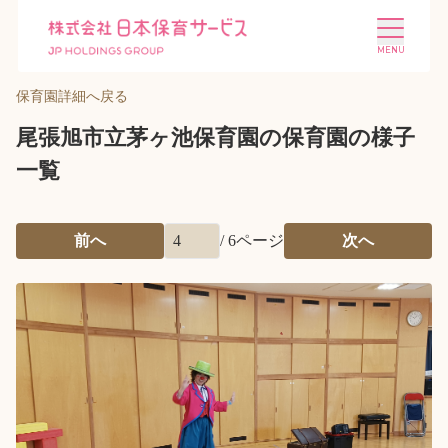
保育園詳細へ戻る
尾張旭市立茅ヶ池保育園の保育園の様子
一覧
施設を探す
選ばれる理由
前へ
/
6
ページ
次へ
会社概要
ニュース
投資家情報
採用情報